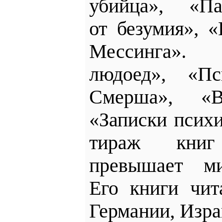
убийца»,
«Па
от безумия», 
Мессинга». 
людоед», «П
Смерша», «
«Записки псих
тираж книг
превышает ми
Его книги чи
Германии, Изр