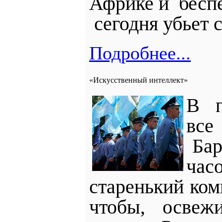
Африке и
бесп
сегодня убьет 
Подробнее...
«Искусственный интеллект»
В п
все
Бар
час
старенький ком
чтобы, освеж