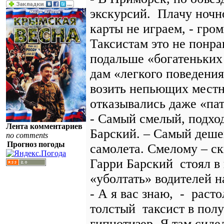
экскурсий. Плачу ночно
карты не играем, - гр
Таксистам это не понра
подальше «богатеньких
дам «легкого поведения
возить непьющих местн
отказывались даже «п
- Самый смелый, подхо
Лента комментариев
Барский. – Самый деше
no comments
Прогноз погоды
самолета. Смелому – ск
Гарри Барский стоял в
«уболтать» водителей н
- А я вас знаю, - раст
толстый таксист в пол
гипнотизер. Я там сиде