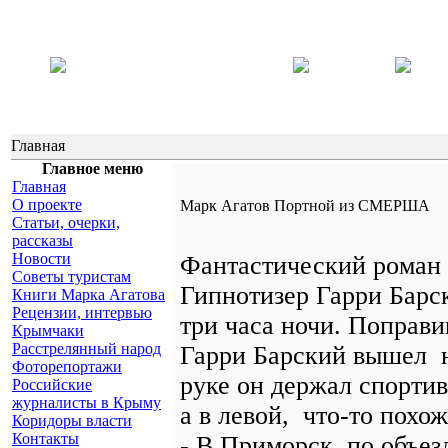
Главная
Главное меню
Главная
О проекте
Марк Агатов Портной из СМЕРША
Статьи, очерки,
рассказы
Новости
Фантастический роман
Советы туристам
Гипнотизер Гарри Барс
Книги Марка Агатова
Рецензии, интервью
три часа ночи. Поправи
Крымчаки
Расстрелянный народ
Гарри Барский вышел н
Фоторепортажи
руке он держал спорти
Российские
журналисты в Крыму
а в левой, что-то похож
Коридоры власти
Контакты
- В Приморск, по объезд