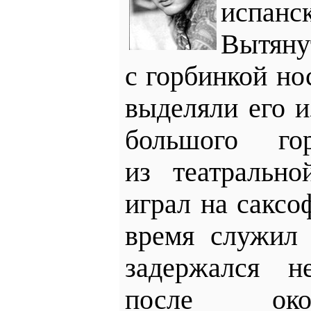
испан
Вытяну
с горбинкой но
выделяли его 
большого го
из театральн
играл на саксо
время служил 
задержался н
после око