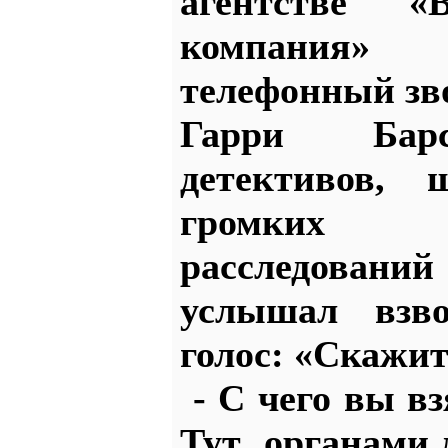
агентстве 
компания» 
телефонный зв
Гарри Барск
детективов, 
громких 
расследован
услышал взв
голос: «Скажит
- С чего вы вз
Тут органами 