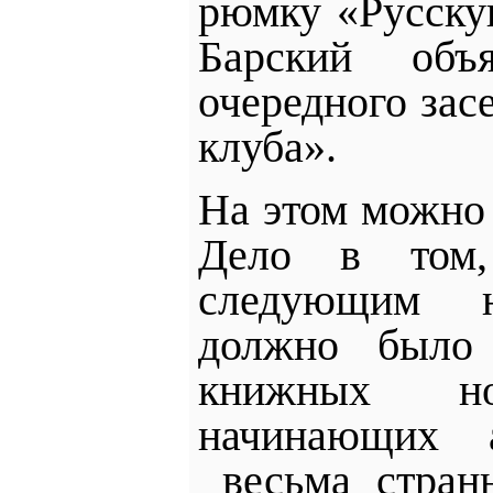
рюмку «Русск
Барский объ
очередного зас
клуба».
На этом можно 
Дело в том,
следующим н
должно был
книжных н
начинающих 
весьма стра