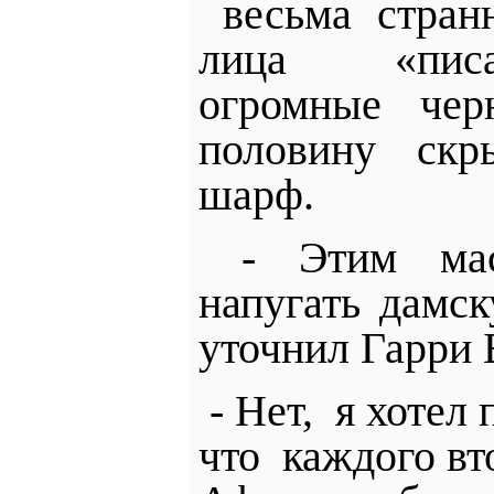
весьма стран
лица «писа
огромные чер
половину скр
шарф.
- Этим мас
напугать дамс
уточнил Гарри 
­- Нет,
я хотел 
что
каждого вт